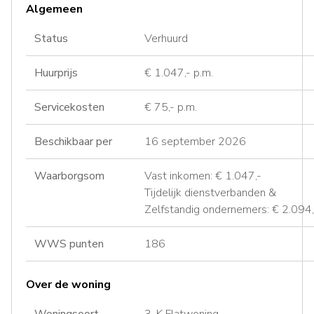
Algemeen
Status
Verhuurd
Huurprijs
€ 1.047,- p.m.
Servicekosten
€ 75,- p.m.
Beschikbaar per
16 september 2026
Waarborgsom
Vast inkomen: € 1.047,-
Tijdelijk dienstverbanden &
Zelfstandig ondernemers: € 2.094,
WWS punten
186
Over de woning
Woningsoort
3-K Flatwoning