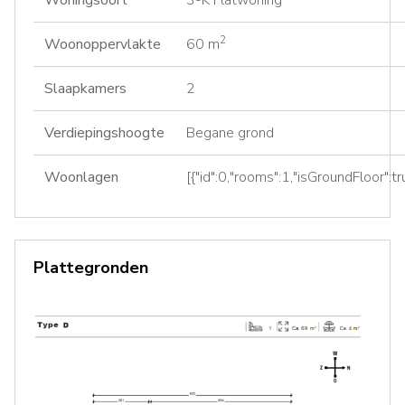
2
Woonoppervlakte
60 m
Slaapkamers
2
Verdiepingshoogte
Begane grond
Woonlagen
[{"id":0,"rooms":1,"isGroundFloor":tr
Plattegronden