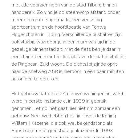
met alle voorzieningen van de stad Tilburg binnen
handbereik. Zo vind je op steenworp afstand onder
meer een grote supermarkt, een veelzijdig
sportcentrum en de hoofdlocatie van Fontys
Hogescholen in Tilburg. Verschillende bushaltes zijn
ook vlakbij, waardoor je in een mum van tijd in de
gezellige binnenstad zit. Met de fiets ben je daar in
een kleine tien minuten. Ideaal is verder dat je vlak bij
de Ringbaan-Zuid woont. De dichtstbijzijnde oprit
naar de snelweg A58 is hierdoor in een paar minuten
autorijden te bereiken.
Het gebouw dat deze 24 nieuwe woningen huisvest,
werd in eerste instantie al in 1939 in gebruik
genomen. Let op, het gaat hier niet om zomaar een
gebouw. Nee, we hebben het hier over de Koning
Willem II Kazerne, die ook wel bekendstond als
Boostkazerne of grensbataljonkazerne. In 1993
kwam de kazernefunctie te vervallen, waarna het