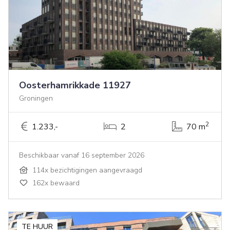
Oosterhamrikkade 11927
Groningen
2
1.233,-
2
70 m
Beschikbaar vanaf 16 september 2026
114x bezichtigingen aangevraagd
162x bewaard
TE HUUR