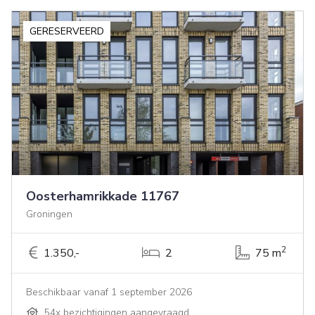
GERESERVEERD
Oosterhamrikkade 11767
Groningen
2
1.350,-
2
75 m
Beschikbaar vanaf 1 september 2026
54x bezichtigingen aangevraagd