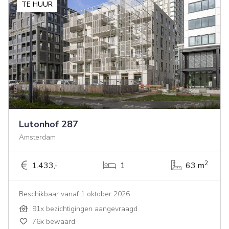
TE HUUR
Lutonhof 287
Amsterdam
2
1.433,-
1
63 m
Beschikbaar vanaf 1 oktober 2026
91x bezichtigingen aangevraagd
76x bewaard