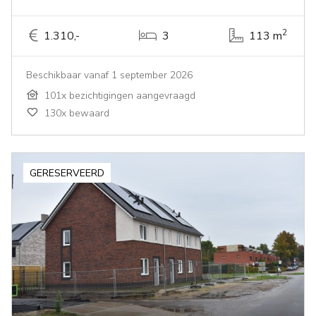
2
1.310,-
3
113 m
Beschikbaar vanaf 1 september 2026
101x bezichtigingen aangevraagd
130x bewaard
GERESERVEERD