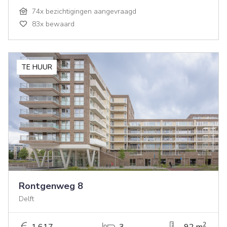
74x bezichtigingen aangevraagd
83x bewaard
TE HUUR
Rontgenweg 8
Delft
2
1.617,-
3
92 m