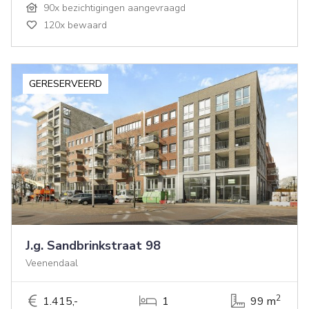
90x bezichtigingen aangevraagd
120x bewaard
GERESERVEERD
J.g. Sandbrinkstraat 98
Veenendaal
2
1.415,-
1
99 m