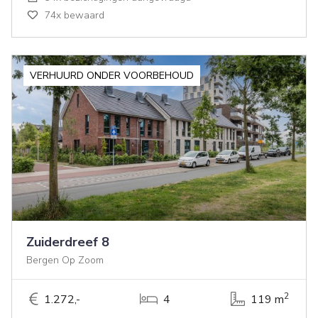
74x bewaard
VERHUURD ONDER VOORBEHOUD
Zuiderdreef 8
Bergen Op Zoom
2
1.272,-
4
119 m