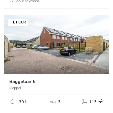
227x bewaard
TE HUUR
Baggelaar 6
Meppel
2
1.301,-
3
113 m