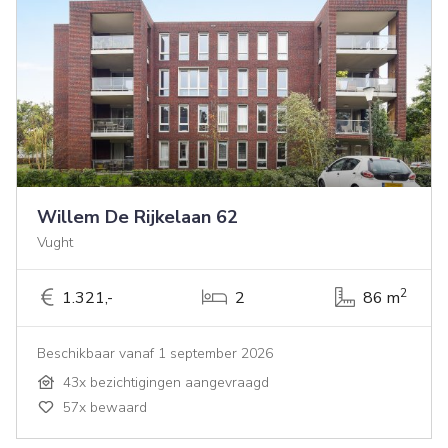
Willem De Rijkelaan 62
Vught
2
1.321,-
2
86 m
Beschikbaar vanaf 1 september 2026
43x bezichtigingen aangevraagd
57x bewaard