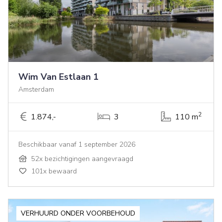
Wim Van Estlaan 1
Amsterdam
2
1.874,-
3
110 m
Beschikbaar vanaf 1 september 2026
52x bezichtigingen aangevraagd
101x bewaard
VERHUURD ONDER VOORBEHOUD