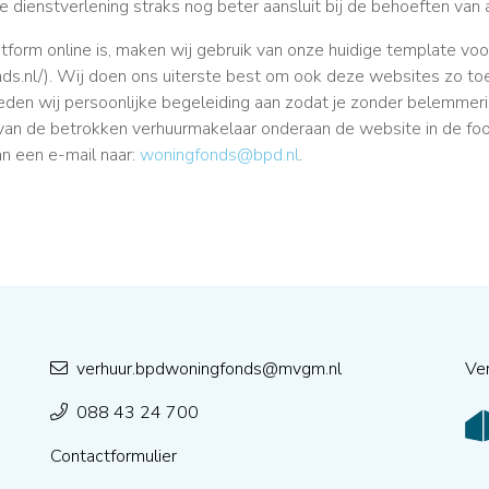
e dienstverlening straks nog beter aansluit bij de behoeften van 
form online is, maken wij gebruik van onze huidige template vo
ds.nl/). Wij doen ons uiterste best om ook deze websites zo toe
bieden wij persoonlijke begeleiding aan zodat je zonder belemme
an de betrokken verhuurmakelaar onderaan de website in de foot
n een e-mail naar:
woningfonds@bpd.nl
.
verhuur.bpdwoningfonds@mvgm.nl
Ve
088 43 24 700
Contactformulier