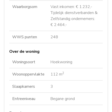
Waarborgsom
Vast inkomen: € 1.232,-
Tijdelijk dienstverbanden &
Zelfstandig ondernemers:
€ 2.464,-
WWS punten
248
Over de woning
Woningsoort
Hoekwoning
2
Woonoppervlakte
112 m
Slaapkamers
3
Entreeniveau
Begane grond