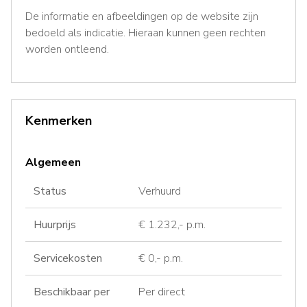
De informatie en afbeeldingen op de website zijn
bedoeld als indicatie. Hieraan kunnen geen rechten
worden ontleend.
Kenmerken
Algemeen
Status
Verhuurd
Huurprijs
€ 1.232,- p.m.
Servicekosten
€ 0,- p.m.
Beschikbaar per
Per direct